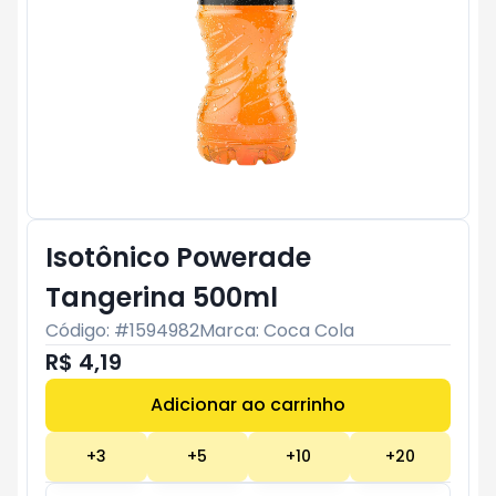
Isotônico Powerade
Tangerina 500ml
Código: #
1594982
Marca:
Coca Cola
R$ 4,19
Adicionar ao carrinho
Subtotal:
R$ 0
+
3
+
5
+
10
+
20