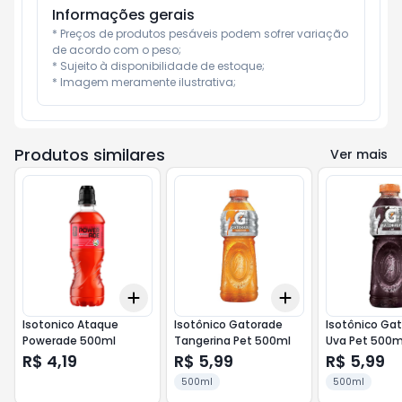
Informações gerais
* Preços de produtos pesáveis podem sofrer variação 
de acordo com o peso;

* Sujeito à disponibilidade de estoque;

* Imagem meramente ilustrativa;
Produtos similares
Ver mais
Add
Add
+
3
+
5
+
10
+
3
+
5
+
10
Isotonico Ataque
Isotônico Gatorade
Isotônico Ga
Powerade 500ml
Tangerina Pet 500ml
Uva Pet 500m
R$ 4,19
R$ 5,99
R$ 5,99
500ml
500ml