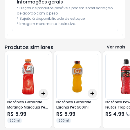
Informações gerais
* Preços de produtos pesáveis podem sofrer variação 
de acordo com o peso;

* Sujeito à disponibilidade de estoque;

* Imagem meramente ilustrativa;
Produtos similares
Ver mais
Add
Add
+
3
+
5
+
10
+
3
+
5
+
10
Isotônico Gatorade
Isotônico Gatorade
Isotônico Po
Morango Maracuja Pet
Laranja Pet 500ml
Frutas Tropic
500ml
R$ 5,99
R$ 5,99
R$ 4,99
/
u
500ml
500ml