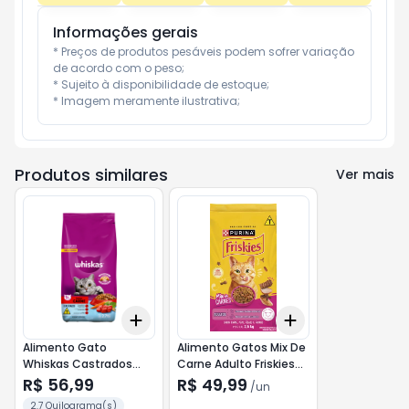
Informações gerais
* Preços de produtos pesáveis podem sofrer variação 
de acordo com o peso;

* Sujeito à disponibilidade de estoque;

* Imagem meramente ilustrativa;
Produtos similares
Ver mais
Add
Add
+
3
+
5
+
10
+
3
+
5
+
10
Alimento Gato
Alimento Gatos Mix De
Whiskas Castrados
Carne Adulto Friskies
Carne 2,7kg
2,5kg
R$ 56,99
R$ 49,99
/
un
2.7 Quilograma(s)