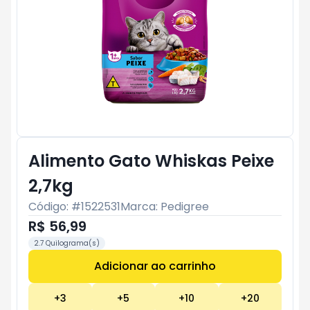
Alimento Gato Whiskas Peixe
2,7kg
Código: #
1522531
Marca:
Pedigree
R$ 56,99
2.7 Quilograma(s)
Adicionar ao carrinho
Subtotal:
R$ 0
+
3
+
5
+
10
+
20