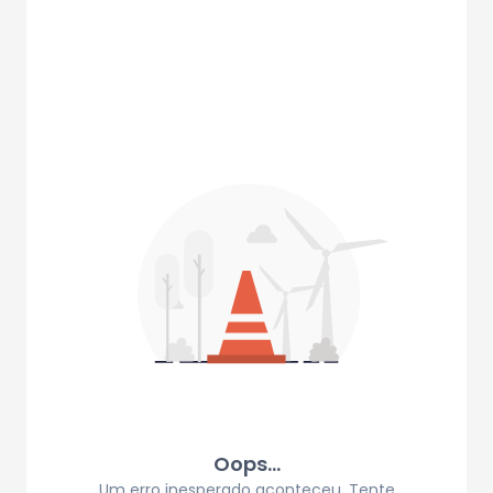
Oops...
Um erro inesperado aconteceu. Tente