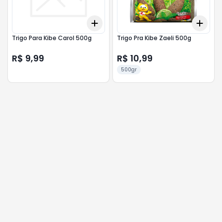
Add
Add
+
3
+
5
+
10
+
3
Trigo Para Kibe Carol 500g
Trigo Pra Kibe Zaeli 500g
R$ 9,99
R$ 10,99
500gr