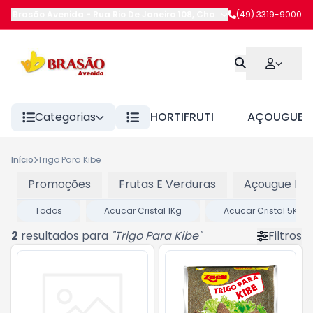
Brasão Avenida
-
Rua Rio De Janeiro 108
,
Chapecó
(49) 3319-9000
-
SC
Categorias
HORTIFRUTI
AÇOUGUE
Início
Trigo Para Kibe
Promoções
Frutas E Verduras
Açougue Res
Todos
Acucar Cristal 1Kg
Acucar Cristal 5Kg
2
resultados para
"
Trigo Para Kibe
"
Filtros