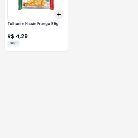
Add
+
3
+
5
+
10
Talharim Nissin Frango 99g
R$ 4,29
90gr