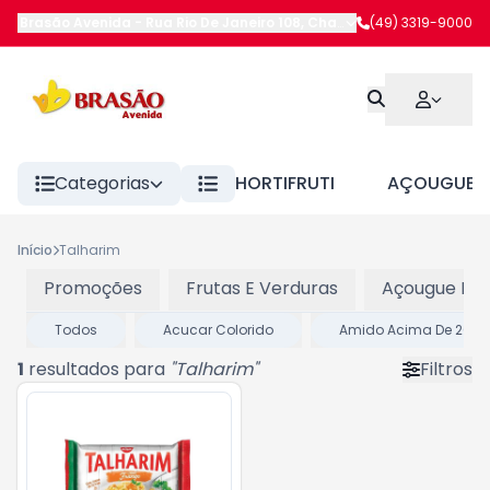
Brasão Avenida
-
Rua Rio De Janeiro 108
,
Chapecó
(49) 3319-9000
-
SC
Categorias
HORTIFRUTI
AÇOUGUE
Início
Talharim
Promoções
Frutas E Verduras
Açougue Res
Todos
Acucar Colorido
Amido Acima De 200
1
resultados para
"
Talharim
"
Filtros