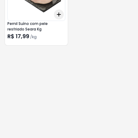
Add
+
3
kg
+
5
kg
Pernil Suíno com pele
resfriado Seara Kg
R$ 17,99
/
kg