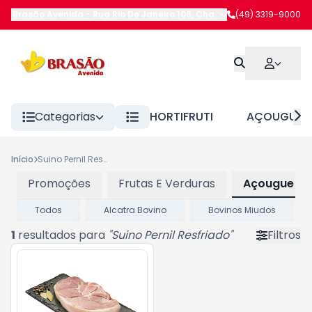
Brasão Avenida
-
Rua Rio De Janeiro 108
,
Chapecó
(49) 3319-9000
-
SC
Categorias
HORTIFRUTI
AÇOUGUE
Início
Suino Pernil Resfriado
Promoções
Frutas E Verduras
Açougue Re
Todos
Alcatra Bovino
Bovinos Miudos
1
resultados para
"
Suino Pernil Resfriado
"
Filtros