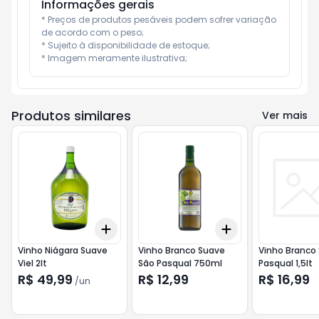
Informações gerais
* Preços de produtos pesáveis podem sofrer variação 
de acordo com o peso;

* Sujeito à disponibilidade de estoque;

* Imagem meramente ilustrativa;
Produtos similares
Ver mais
Add
Add
+
3
+
5
+
10
+
3
+
5
+
10
Vinho Niágara Suave
Vinho Branco Suave
Vinho Branco
Viel 2lt
São Pasqual 750ml
Pasqual 1,5lt
R$ 49,99
R$ 12,99
R$ 16,99
/
un