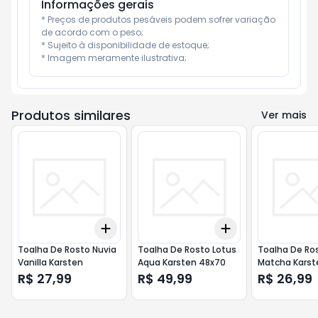
Informações gerais
* Preços de produtos pesáveis podem sofrer variação 
de acordo com o peso;

* Sujeito à disponibilidade de estoque;

* Imagem meramente ilustrativa;
Produtos similares
Ver mais
Add
Add
+
3
+
5
+
10
+
3
+
5
+
10
Toalha De Rosto Nuvia
Toalha De Rosto Lotus
Toalha De Ro
Vanilla Karsten
Aqua Karsten 48x70
Matcha Karst
R$ 27,99
R$ 49,99
R$ 26,99