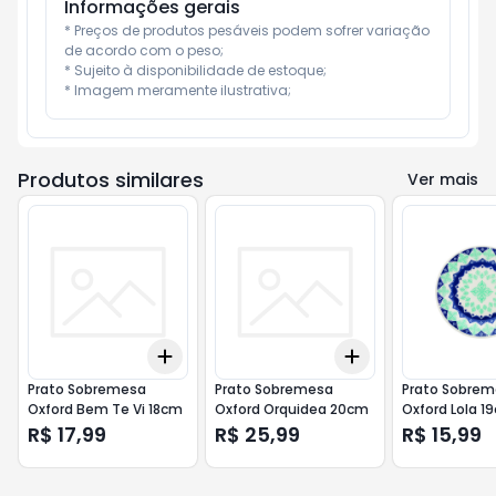
Informações gerais
* Preços de produtos pesáveis podem sofrer variação 
de acordo com o peso;

* Sujeito à disponibilidade de estoque;

* Imagem meramente ilustrativa;
Produtos similares
Ver mais
Add
Add
+
3
+
5
+
10
+
3
+
5
+
10
Prato Sobremesa
Prato Sobremesa
Prato Sobre
Oxford Bem Te Vi 18cm
Oxford Orquidea 20cm
Oxford Lola 1
R$ 17,99
R$ 25,99
R$ 15,99