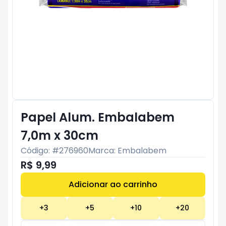
Papel Alum. Embalabem
7,0m x 30cm
Código: #
276960
Marca:
Embalabem
R$ 9,99
Adicionar ao carrinho
Subtotal:
R$ 0
+
3
+
5
+
10
+
20