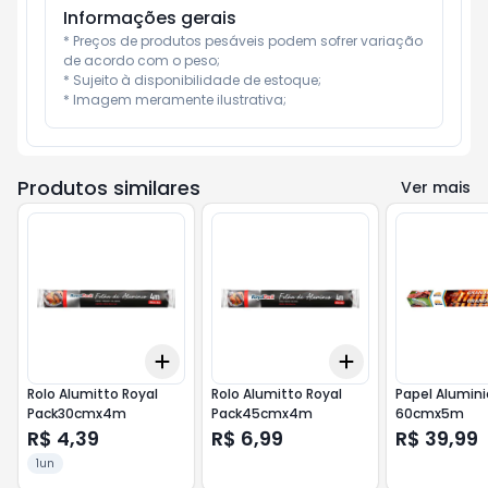
Informações gerais
* Preços de produtos pesáveis podem sofrer variação 
de acordo com o peso;

* Sujeito à disponibilidade de estoque;

* Imagem meramente ilustrativa;
Produtos similares
Ver mais
Add
Add
+
3
+
5
+
10
+
3
+
5
+
10
Rolo Alumitto Royal
Rolo Alumitto Royal
Papel Alumin
Pack30cmx4m
Pack45cmx4m
60cmx5m
R$ 4,39
R$ 6,99
R$ 39,99
1un