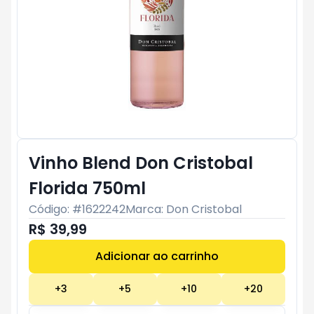
Vinho Blend Don Cristobal
Florida 750ml
Código: #
1622242
Marca:
Don Cristobal
R$ 39,99
Adicionar ao carrinho
Subtotal:
R$ 0
+
3
+
5
+
10
+
20