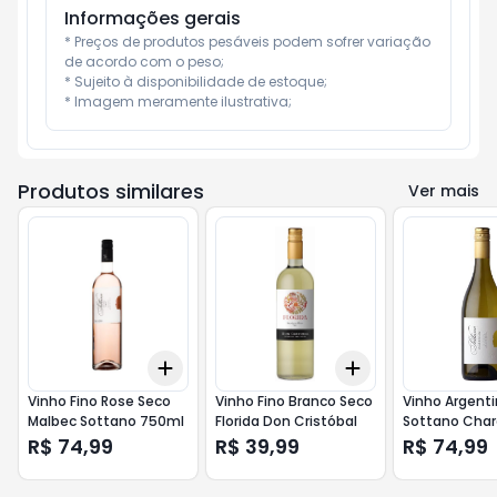
Informações gerais
* Preços de produtos pesáveis podem sofrer variação 
de acordo com o peso;

* Sujeito à disponibilidade de estoque;

* Imagem meramente ilustrativa;
Produtos similares
Ver mais
Add
Add
+
3
+
5
+
10
+
3
+
5
+
10
Vinho Fino Rose Seco
Vinho Fino Branco Seco
Vinho Argent
Malbec Sottano 750ml
Florida Don Cristóbal
Sottano Cha
750ml (Impo
R$ 74,99
R$ 39,99
R$ 74,99
Brasão)