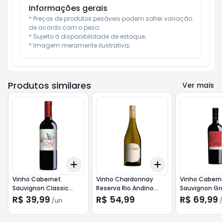
Informações gerais
* Preços de produtos pesáveis podem sofrer variação 
de acordo com o peso;

* Sujeito à disponibilidade de estoque;

* Imagem meramente ilustrativa;
Produtos similares
Ver mais
Add
Add
+
3
+
5
+
10
+
3
+
5
+
10
Vinho Cabernet
Vinho Chardonnay
Vinho Cabern
Sauvignon Classic
Reserva Rio Andino
Sauvignon Gr
Andes Echo 750ml
750ml (Chileno)
Reserva Ande
R$ 39,99
R$ 54,99
R$ 69,99
/
un
750ml