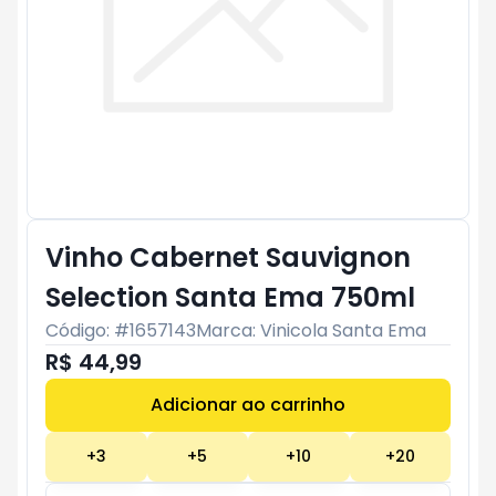
Vinho Cabernet Sauvignon
Selection Santa Ema 750ml
Código: #
1657143
Marca:
Vinicola Santa Ema
R$ 44,99
Adicionar ao carrinho
Subtotal:
R$ 0
+
3
+
5
+
10
+
20