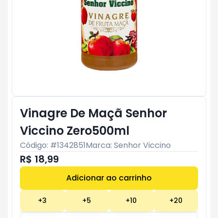
Vinagre De Maçã Senhor
Viccino Zero500ml
Código: #
1342851
Marca:
Senhor Viccino
R$ 18,99
Adicionar ao carrinho
Subtotal:
R$ 0
+
3
+
5
+
10
+
20