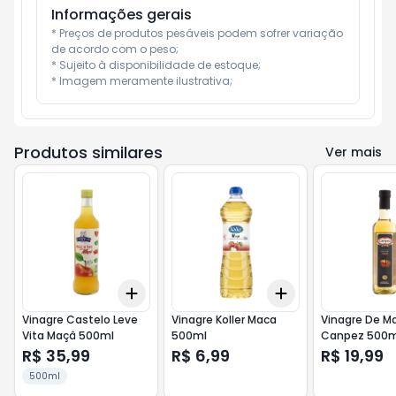
Informações gerais
* Preços de produtos pesáveis podem sofrer variação 
de acordo com o peso;

* Sujeito à disponibilidade de estoque;

* Imagem meramente ilustrativa;
Produtos similares
Ver mais
Add
Add
+
3
+
5
+
10
+
3
+
5
+
10
Vinagre Castelo Leve
Vinagre Koller Maca
Vinagre De M
Vita Maçâ 500ml
500ml
Canpez 500m
R$ 35,99
R$ 6,99
R$ 19,99
500ml