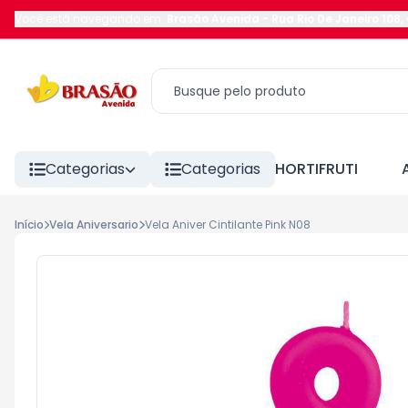
Você está navegando em:
Brasão Avenida
-
Rua Rio De Janeiro 108
,
Categorias
Categorias
HORTIFRUTI
Início
Vela Aniversario
Vela Aniver Cintilante Pink N08