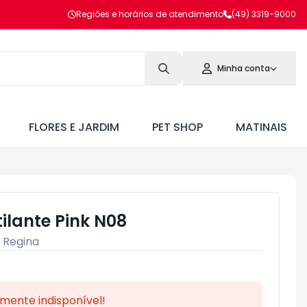
Regiões e horários de atendimento
(49) 3319-9000
Minha conta
FLORES E JARDIM
PET SHOP
MATINAIS
tilante Pink N08
:
Regina
mente indisponível!