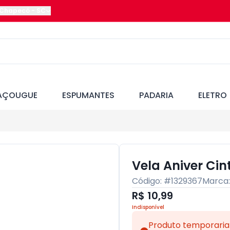
Chapecó
-
SC
AÇOUGUE
ESPUMANTES
PADARIA
ELETRO
Vela Aniver Cin
Código: #
1329367
Marca
R$ 10,99
Indisponível
Produto temporaria