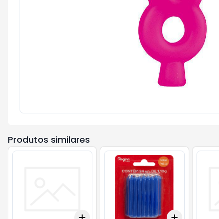
Produtos similares
Add
Add
+
3
+
5
+
10
+
3
+
5
+