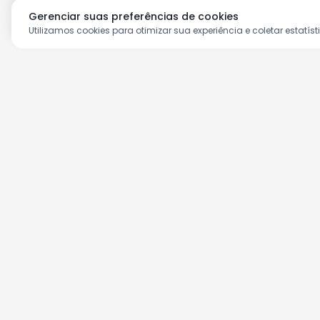
Gerenciar suas preferências de cookies
Utilizamos cookies para otimizar sua experiência e coletar estatíst
Aproveite as nossas prom
Cadastre seu e-mail e receba ofertas ex