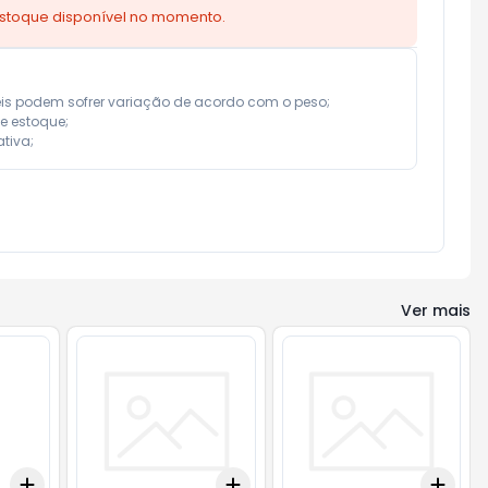
estoque disponível no momento.
eis podem sofrer variação de acordo com o peso;

e estoque;

tiva;
Ver mais
Add
Add
Add
+
3
+
5
+
10
+
3
+
5
+
10
+
3