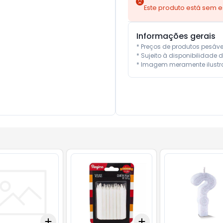
Este produto está sem 
Informações gerais
* Preços de produtos pesáv
* Sujeito à disponibilidade d
* Imagem meramente ilustra
Add
Add
10
+
3
+
5
+
10
+
3
+
5
+
10