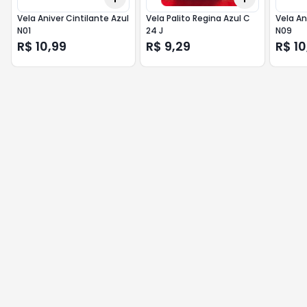
Vela Aniver Cintilante Azul
Vela Palito Regina Azul C
Vela An
N01
24 J
N09
R$ 10,99
R$ 9,29
R$ 10