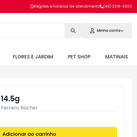
Regiões e horários de atendimento
(49) 3319-9000
Minha conta
FLORES E JARDIM
PET SHOP
MATINAIS
 14.5g
:
Ferrero Rocher
Adicionar ao carrinho
Subtotal:
R$ 0,00