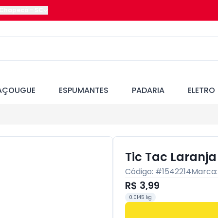
Chapecó
-
SC
AÇOUGUE
ESPUMANTES
PADARIA
ELETRO
Tic Tac Laranja
Código: #
1542214
Marca
R$ 3,99
0.0145 kg