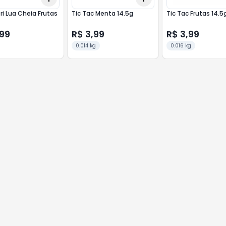
ri Lua Cheia Frutas
Tic Tac Menta 14.5g
Tic Tac Frutas 14.5
,99
R$ 3,99
R$ 3,99
0.014 kg
0.016 kg