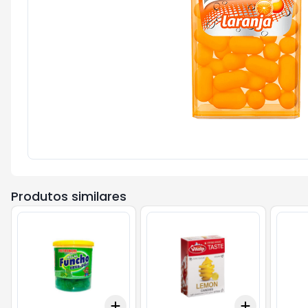
Produtos similares
Add
Add
+
3
+
5
+
10
+
3
+
5
+