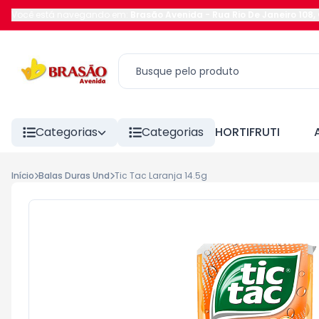
Você está navegando em:
Brasão Avenida
-
Rua Rio De Janeiro 108
,
Categorias
Categorias
HORTIFRUTI
Início
Balas Duras Und
Tic Tac Laranja 14.5g