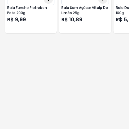
Bala Funcho Pietrobon
Bala Sem Açúcar Vitalp De
Bala Do
Pote 200g
Limão 25g
100g
R$ 9,99
R$ 10,89
R$ 5