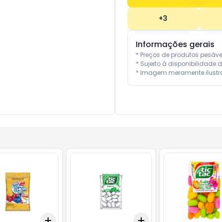
+
3
Informações gerais
* Preços de produtos pesáv
* Sujeito à disponibilidade d
* Imagem meramente ilustra
Add
Add
10
+
3
+
5
+
10
+
3
+
5
+
10