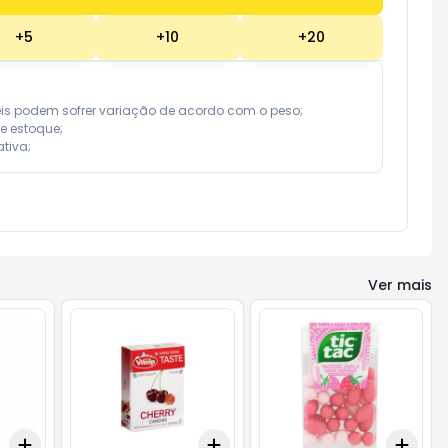
+
5
+
10
+
20
eis podem sofrer variação de acordo com o peso;

e estoque;

tiva;
Ver mais
Add
Add
Add
+
3
+
5
+
10
+
3
+
5
+
10
+
3