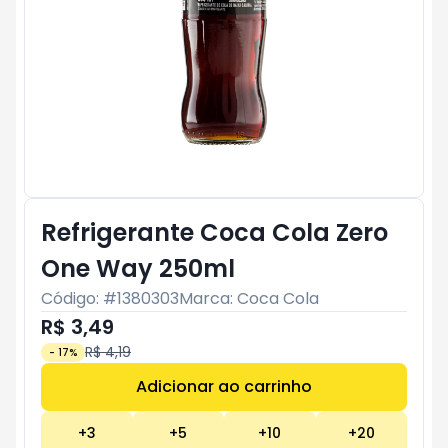
Refrigerante Coca Cola Zero
One Way 250ml
Código: #
1380303
Marca:
Coca Cola
R$ 3,49
R$ 4,19
-
17
%
Adicionar ao carrinho
Subtotal:
R$ 0
+
3
+
5
+
10
+
20