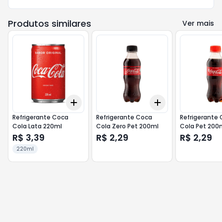
Produtos similares
Ver mais
Add
Add
+
3
+
5
+
10
+
3
+
5
+
10
Refrigerante Coca
Refrigerante Coca
Refrigerante
Cola Lata 220ml
Cola Zero Pet 200ml
Cola Pet 200
R$ 3,39
R$ 2,29
R$ 2,29
220ml