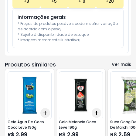
+
3
+
5
+
10
+
20
Informações gerais
* Preços de produtos pesáveis podem sofrer variação 
de acordo com o peso;

* Sujeito à disponibilidade de estoque;

* Imagem meramente ilustrativa;
Produtos similares
Ver mais
Add
Add
+
3
+
5
+
10
+
3
+
5
+
10
Gelo Água De Coco
Gelo Melancia Coco
Suco Cong De
Coco Leve 190g
Leve 190g
De Marchi 100
R$ 2,99
R$ 2,99
R$ 2,59