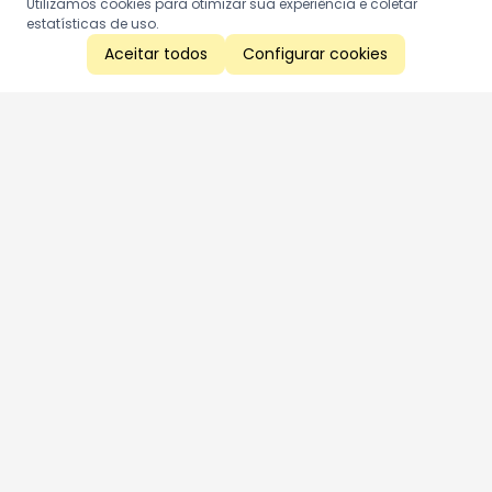
Utilizamos cookies para otimizar sua experiência e coletar
estatísticas de uso.
Aceitar todos
Configurar cookies
Aproveite as nossas promoções!
Cadastre seu e-mail e receba ofertas exclusivas.
QUERO RECEBER