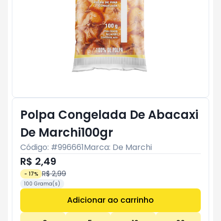
Polpa Congelada De Abacaxi
De Marchi100gr
Código: #
996661
Marca:
De Marchi
R$ 2,49
R$ 2,99
-
17
%
100 Grama(s)
Adicionar ao carrinho
Subtotal:
R$ 0