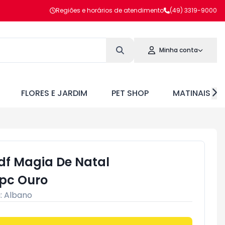
Regiões e horários de atendimento
(49) 3319-9000
Minha conta
FLORES E JARDIM
PET SHOP
MATINAIS
df Magia De Natal
c Ouro
:
Albano