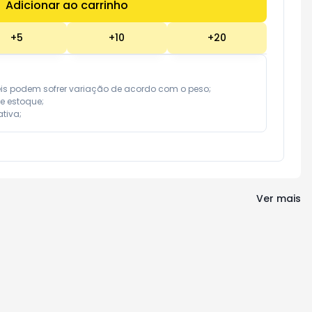
Adicionar ao carrinho
Subtotal:
R$ 0,00
+
5
+
10
+
20
eis podem sofrer variação de acordo com o peso;

e estoque;

tiva;
Ver mais