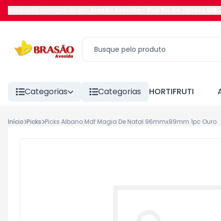
Você está navegando em:
Brasão Avenida
-
Rua Rio De Janeiro 108
,
Categorias
Categorias
HORTIFRUTI
Início
Picks
Picks Albano Mdf Magia De Natal 96mmx89mm 1pc Ouro