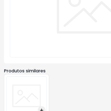
Produtos similares
Add
+
3
+
5
+
10