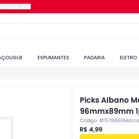
Chapecó
-
SC
AÇOUGUE
ESPUMANTES
PADARIA
ELETRO
Picks Albano M
96mmx89mm 1p
Código: #
1578650
Marca
R$ 4,99