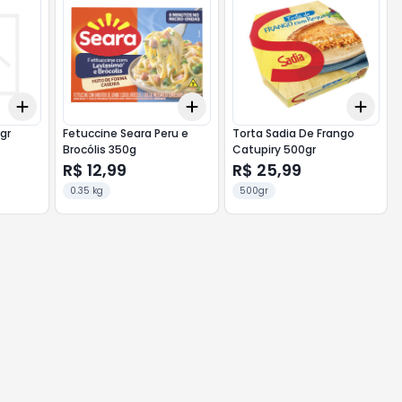
Add
Add
Add
+
3
+
5
+
10
+
3
+
5
+
10
+
3
gr
Fetuccine Seara Peru e
Torta Sadia De Frango
Brocólis 350g
Catupiry 500gr
R$ 12,99
R$ 25,99
0.35 kg
500gr