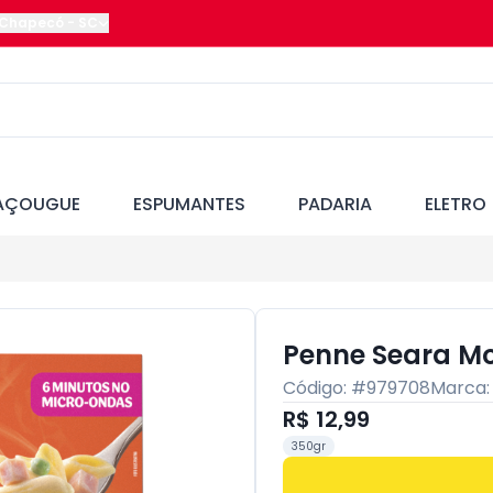
Chapecó
-
SC
AÇOUGUE
ESPUMANTES
PADARIA
ELETRO
Penne Seara Mo
Código: #
979708
Marca
R$ 12,99
350gr