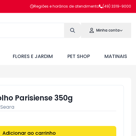
Regiões e horários de atendimento
(49) 3319-9000
Minha conta
FLORES E JARDIM
PET SHOP
MATINAIS
lho Parisiense 350g
:
Seara
Adicionar ao carrinho
Subtotal:
R$ 0,00