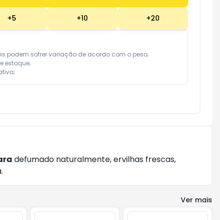
+
5
+
10
+
20
eis podem sofrer variação de acordo com o peso;

e estoque;

tiva;
ara
defumado naturalmente, ervilhas frescas,
.
Ver mais