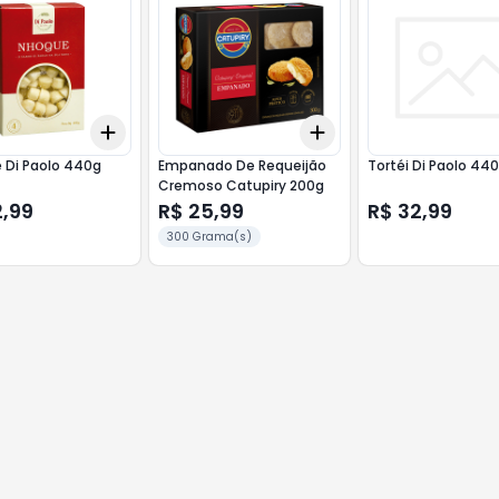
Add
Add
10
+
3
+
5
+
10
+
3
+
5
+
10
 Di Paolo 440g
Empanado De Requeijão
Tortéi Di Paolo 440
Cremoso Catupiry 200g
2,99
R$ 25,99
R$ 32,99
300 Grama(s)