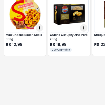
Add
Add
+
3
+
5
+
10
+
3
+
5
+
Mac Chesse Bacon Sadia
Quiche Catupiry Alho Poró
Nhoque
300g
200g
R$ 12,99
R$ 19,99
R$ 2
200 Grama(s)