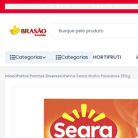
Você está navegando em:
Brasão Avenida
-
Rua Rio De Janeiro 108
,
Categorias
Categorias
HORTIFRUTI
Início
Pratos Prontos Diversos
Penne Seara Molho Parisiense 350g