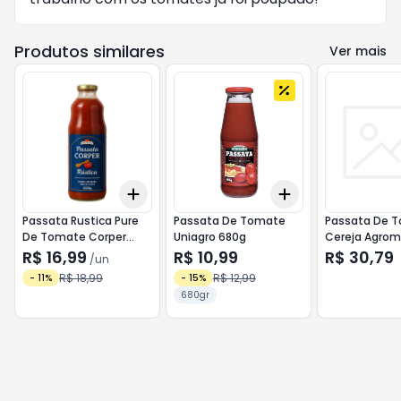
Produtos similares
Ver mais
Add
Add
+
3
+
5
+
10
+
3
+
5
+
10
Passata Rustica Pure
Passata De Tomate
Passata De 
De Tomate Corper
Uniagro 680g
Cereja Agro
1020g
360g
R$ 16,99
R$ 10,99
R$ 30,79
/
un
R$ 18,99
R$ 12,99
-
11
%
-
15
%
680gr