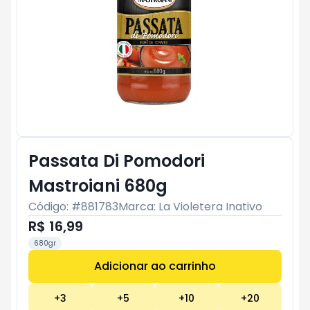
Passata Di Pomodori
Mastroiani 680g
Código: #
881783
Marca:
La Violetera Inativo
R$ 16,99
680gr
Adicionar ao carrinho
Subtotal:
R$ 0
+
3
+
5
+
10
+
20