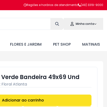
Regiões e horários de atendimento
(49) 3319-9000
Minha conta
FLORES E JARDIM
PET SHOP
MATINAIS
o Verde Bandeira 49x69 Und
:
Floral Atlanta
Adicionar ao carrinho
Subtotal:
R$ 0,00