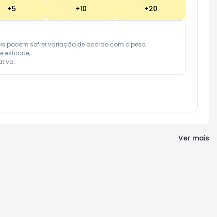
+
5
+
10
+
20
eis podem sofrer variação de acordo com o peso;

e estoque;

tiva;
Ver mais