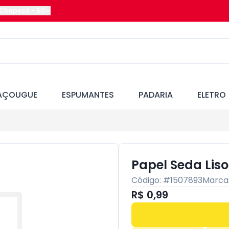
Chapecó
-
SC
AÇOUGUE
ESPUMANTES
PADARIA
ELETRO
Papel Seda Lis
Código: #
1507893
Marca
R$ 0,99