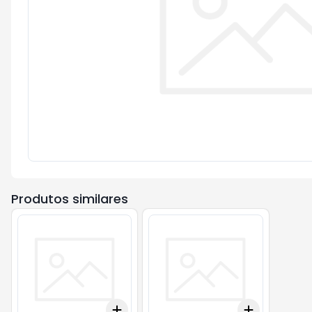
Produtos similares
Add
Add
+
3
+
5
+
10
+
3
+
5
+