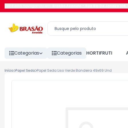
Você está navegando em:
Brasão Avenida
-
Rua Rio De Janeiro 108
,
Categorias
Categorias
HORTIFRUTI
Início
Papel Seda
Papel Seda Liso Verde Bandeira 49x69 Und