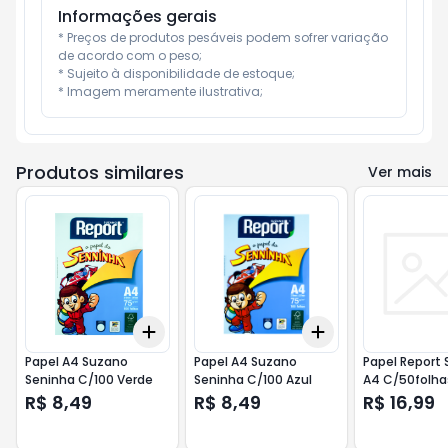
Informações gerais
* Preços de produtos pesáveis podem sofrer variação 
de acordo com o peso;

* Sujeito à disponibilidade de estoque;

* Imagem meramente ilustrativa;
Produtos similares
Ver mais
Add
Add
+
3
+
5
+
10
+
3
+
5
+
10
Papel A4 Suzano
Papel A4 Suzano
Papel Report 
Seninha C/100 Verde
Seninha C/100 Azul
A4 C/50folha
R$ 8,49
R$ 8,49
R$ 16,99