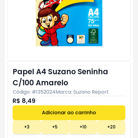
Papel A4 Suzano Seninha
C/100 Amarelo
Código: #
1352024
Marca:
Suzano Report
R$ 8,49
Adicionar ao carrinho
Subtotal:
R$ 0
+
3
+
5
+
10
+
20