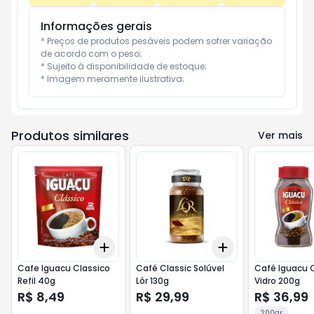
Informações gerais
* Preços de produtos pesáveis podem sofrer variação 
de acordo com o peso;

* Sujeito à disponibilidade de estoque;

* Imagem meramente ilustrativa;
Produtos similares
Ver mais
Add
Add
+
3
+
5
+
10
+
3
+
5
+
10
Cafe Iguacu Classico
Café Classic Solúvel
Café Iguacu 
Refil 40g
Lór 130g
Vidro 200g
R$ 8,49
R$ 29,99
R$ 36,99
200gr