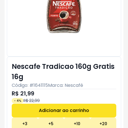
Nescafe Tradicao 160g Gratis
16g
Código: #
1641115
Marca:
Nescafé
R$ 21,99
R$ 22,99
-
4
%
Adicionar ao carrinho
Subtotal:
R$ 0
+
3
+
5
+
10
+
20