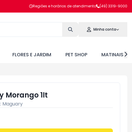
Regiões e horários de atendimento
(49) 3319-9000
Minha conta
FLORES E JARDIM
PET SHOP
MATINAIS
 Morango 1lt
:
Maguary