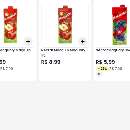
Add
Add
10
+
3
+
5
+
10
+
3
+
5
+
10
 Maguary Maçã Tp
Nectar Maca Tp Maguary
Néctar Maguary Uva
1lt
,99
R$ 8,99
R$ 5,99
R$ 7,99
R$ 7,99
-
25
%
1L