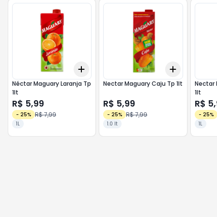
Add
Add
+
3
+
5
+
10
+
3
+
5
+
Néctar Maguary Laranja Tp
Nectar Maguary Caju Tp 1lt
Nectar
1lt
1lt
R$ 5,99
R$ 5,99
R$ 5
R$ 7,99
R$ 7,99
-
25
%
-
25
%
-
25
%
1L
1.0 lt
1L