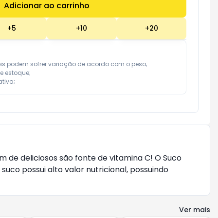
Adicionar ao carrinho
Subtotal:
R$ 0,00
+
5
+
10
+
20
eis podem sofrer variação de acordo com o peso;

e estoque;

tiva;
ém de deliciosos são fonte de vitamina C! O Suco
suco possui alto valor nutricional, possuindo
Ver mais