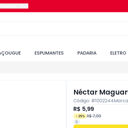
Chapecó
-
SC
AÇOUGUE
ESPUMANTES
PADARIA
ELETRO
Néctar Maguary
Código: #
1002244
Marca
R$ 5,99
R$ 7,99
-
25
%
1L