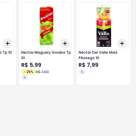
Add
Add
Add
+
3
+
5
+
10
+
3
+
5
+
10
+
3
 Tp 1lt
Nectar Maguary Goiaba Tp
Néctar Del Valle Mais
1lt
Pêssego 1lt
R$ 5,99
R$ 7,99
R$ 7,99
-
25
%
1L
1L