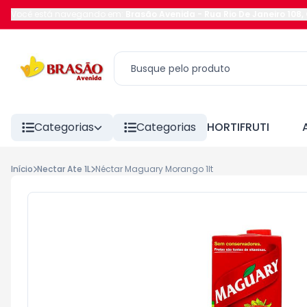
Você está navegando em:
Brasão Avenida
-
Rua Rio De Janeiro 108
,
Categorias
Categorias
HORTIFRUTI
Início
Nectar Ate 1L
Néctar Maguary Morango 1lt