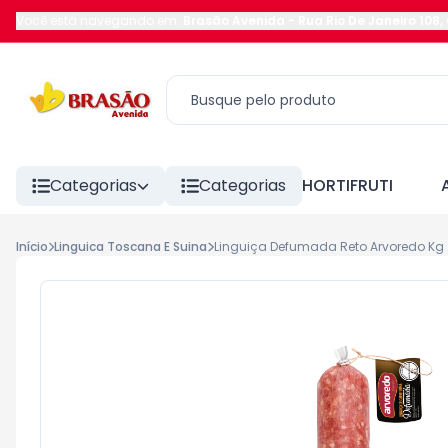
Você está navegando em:
Brasão Avenida
-
Rua Rio De Janeiro 108
,
Categorias
Categorias
HORTIFRUTI
Início
Linguica Toscana E Suina
Linguiça Defumada Reto Arvoredo Kg