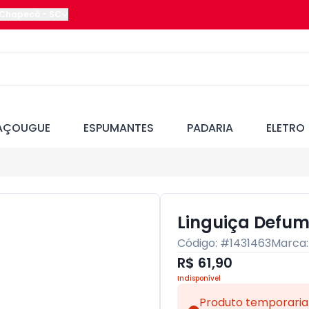
Chapecó
-
SC
AÇOUGUE
ESPUMANTES
PADARIA
ELETRO
Linguiça Defum
Código: #
1431463
Marca
R$ 61,90
Indisponível
Produto temporaria