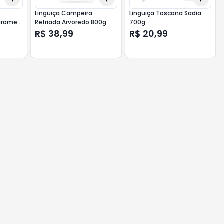
Linguiça Campeira
Linguiça Toscana Sadia
arame
Refriada Arvoredo 800g
700g
00g
R$ 38,99
R$ 20,99