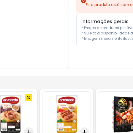
Este produto está sem 
Informações gerais
* Preços de produtos pesáv
* Sujeito à disponibilidade d
* Imagem meramente ilustra
Add
Add
10
+
3
+
5
+
10
+
3
+
5
+
10