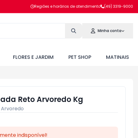
Regiões e horários de atendimento
(49) 3319-9000
Minha conta
FLORES E JARDIM
PET SHOP
MATINAIS
ada Reto Arvoredo Kg
:
Arvoredo
mente indisponível!