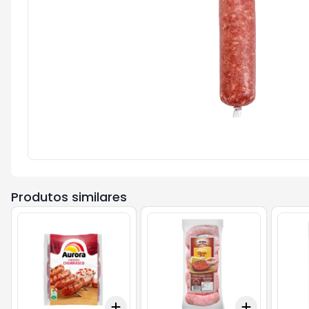
Produtos similares
Add
Add
+
3
+
5
+
10
+
3
+
5
+