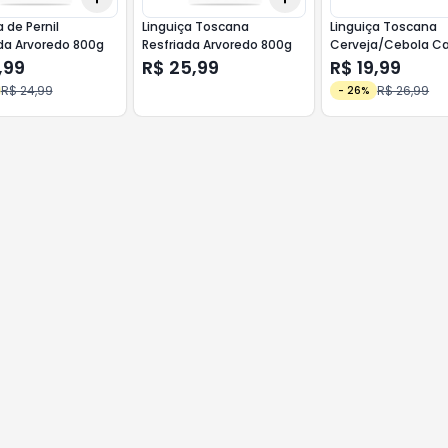
a de Pernil
Linguiça Toscana
Linguiça Toscana
da Arvoredo 800g
Resfriada Arvoredo 800g
Cerveja/Cebola C
Aurora Premium 5
,99
R$ 25,99
R$ 19,99
R$ 24,99
R$ 26,99
-
26
%