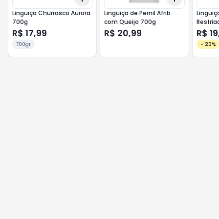
Linguiça Churrasco Aurora
Linguiça de Pernil Afrib
Linguiç
700g
com Queijo 700g
Resfria
R$ 17,99
R$ 20,99
R$ 19
700gr
-
20
%