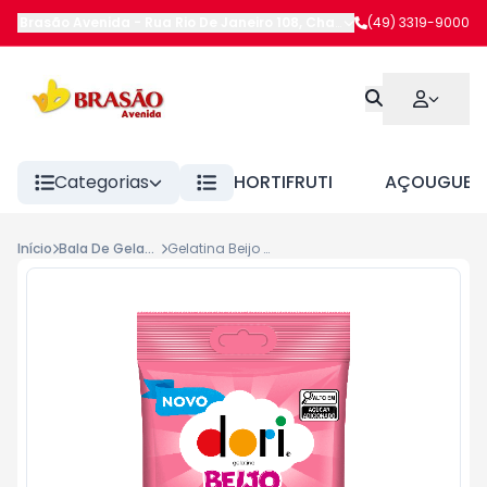
Brasão Avenida
-
Rua Rio De Janeiro 108
,
Chapecó
(49) 3319-9000
-
SC
Categorias
HORTIFRUTI
AÇOUGUE
Início
Bala De Gelatina
Gelatina Beijo Dori 60g