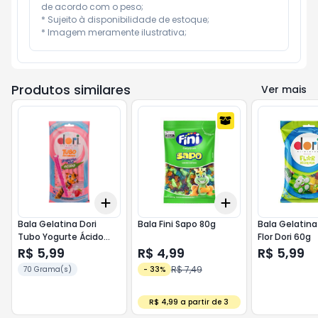
de acordo com o peso;

* Sujeito à disponibilidade de estoque;

* Imagem meramente ilustrativa;
Produtos similares
Ver mais
Add
Add
+
3
+
5
+
10
+
3
+
5
+
10
Bala Gelatina Dori
Bala Fini Sapo 80g
Bala Gelatina
Tubo Yogurte Ácido
Flor Dori 60g
70g
R$ 5,99
R$ 4,99
R$ 5,99
R$ 7,49
70 Grama(s)
-
33
%
R$ 4,99 a partir de 3