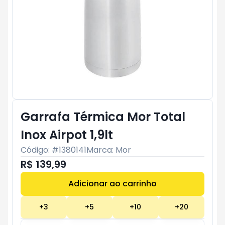
Garrafa Térmica Mor Total
Inox Airpot 1,9lt
Código: #
1380141
Marca:
Mor
R$ 139,99
Adicionar ao carrinho
Subtotal:
R$ 0
+
3
+
5
+
10
+
20