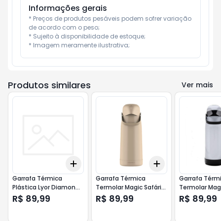
Informações gerais
* Preços de produtos pesáveis podem sofrer variação 
de acordo com o peso;

* Sujeito à disponibilidade de estoque;

* Imagem meramente ilustrativa;
Produtos similares
Ver mais
Add
Add
+
3
+
5
+
10
+
3
+
5
+
10
Garrafa Térmica
Garrafa Térmica
Garrafa Térm
Plástica Lyor Diamond
Termolar Magic Safári
Termolar Mag
Branca 1lt
1,8L
1,8lt
R$ 89,99
R$ 89,99
R$ 89,99