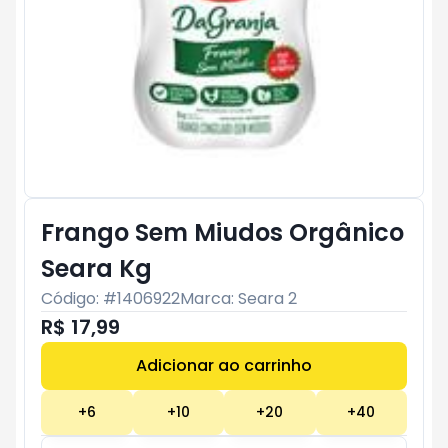
Frango Sem Miudos Orgânico
Seara Kg
Código: #
1406922
Marca:
Seara 2
R$ 17,99
Adicionar ao carrinho
Subtotal:
R$ 0
+
6
+
10
+
20
+
40