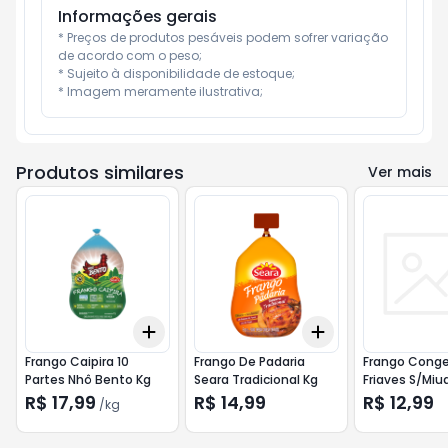
Informações gerais
* Preços de produtos pesáveis podem sofrer variação 
de acordo com o peso;

* Sujeito à disponibilidade de estoque;

* Imagem meramente ilustrativa;
Produtos similares
Ver mais
Add
Add
+
6
kg
+
10
kg
+
6
+
10
+
20
Frango Caipira 10
Frango De Padaria
Frango Cong
Partes Nhô Bento Kg
Seara Tradicional Kg
Friaves S/Miu
R$ 17,99
R$ 14,99
R$ 12,99
/
kg