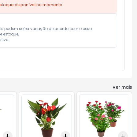
estoque disponível no momento.
eis podem sofrer variação de acordo com o peso;

e estoque;

tiva;
Ver mais
Add
Add
Add
+
3
+
5
+
10
+
3
+
5
+
10
+
3