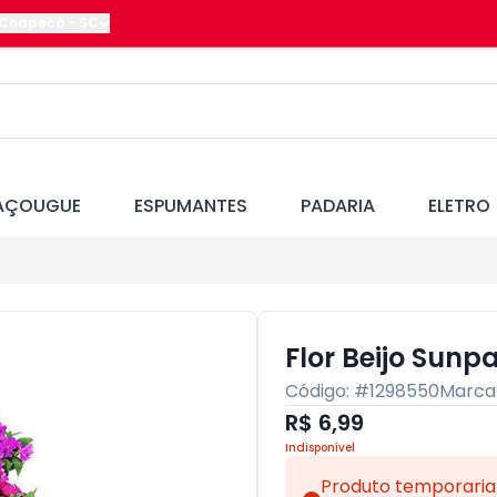
Chapecó
-
SC
AÇOUGUE
ESPUMANTES
PADARIA
ELETRO
Flor Beijo Sunpa
Código: #
1298550
Marca
R$ 6,99
Indisponível
Produto temporaria