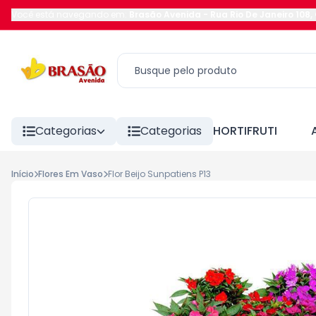
Você está navegando em:
Brasão Avenida
-
Rua Rio De Janeiro 108
,
Categorias
Categorias
HORTIFRUTI
Início
Flores Em Vaso
Flor Beijo Sunpatiens P13