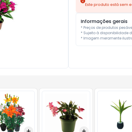
Este produto está sem 
Informações gerais
* Preços de produtos pesáv
* Sujeito à disponibilidade d
* Imagem meramente ilustra
Add
Add
10
+
3
+
5
+
10
+
3
+
5
+
10