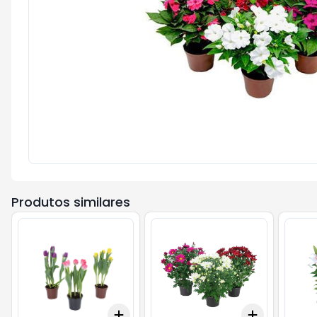
Produtos similares
Add
Add
+
3
+
5
+
10
+
3
+
5
+