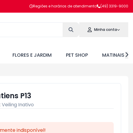
Regiões e horários de atendimento
(49) 3319-9000
Minha conta
FLORES E JARDIM
PET SHOP
MATINAIS
tiens P13
:
Veiling Inativo
mente indisponível!