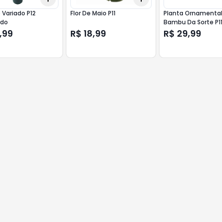
io Variado P12
Flor De Maio P11
Planta Ornamenta
ado
Bambu Da Sorte P1
Babybool
,99
R$ 18,99
R$ 29,99