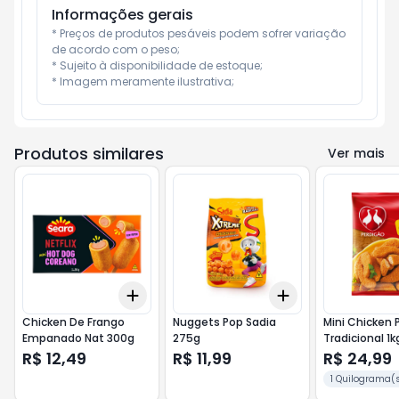
Informações gerais
* Preços de produtos pesáveis podem sofrer variação 
de acordo com o peso;

* Sujeito à disponibilidade de estoque;

* Imagem meramente ilustrativa;
Produtos similares
Ver mais
Add
Add
+
3
+
5
+
10
+
3
+
5
+
10
Chicken De Frango
Nuggets Pop Sadia
Mini Chicken 
Empanado Nat 300g
275g
Tradicional 1k
R$ 12,49
R$ 11,99
R$ 24,99
1 Quilograma(