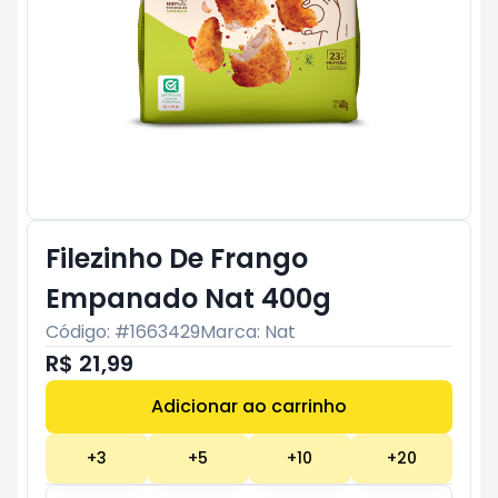
Filezinho De Frango
Empanado Nat 400g
Código: #
1663429
Marca:
Nat
R$ 21,99
Adicionar ao carrinho
Subtotal:
R$ 0
+
3
+
5
+
10
+
20