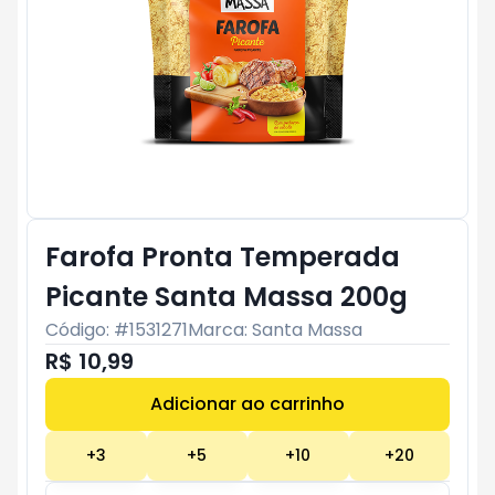
Farofa Pronta Temperada
Picante Santa Massa 200g
Código: #
1531271
Marca:
Santa Massa
R$ 10,99
Adicionar ao carrinho
Subtotal:
R$ 0
+
3
+
5
+
10
+
20