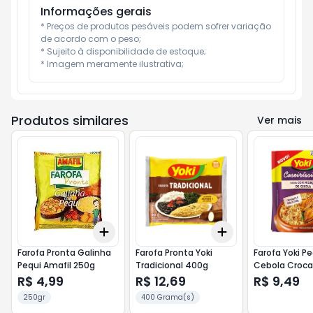
Informações gerais
* Preços de produtos pesáveis podem sofrer variação 
de acordo com o peso;

* Sujeito à disponibilidade de estoque;

* Imagem meramente ilustrativa;
Produtos similares
Ver mais
Add
Add
+
3
+
5
+
10
+
3
+
5
+
10
Farofa Pronta Galinha
Farofa Pronta Yoki
Farofa Yoki P
Pequi Amafil 250g
Tradicional 400g
Cebola Croca
R$ 4,99
R$ 12,69
R$ 9,49
250gr
400 Grama(s)