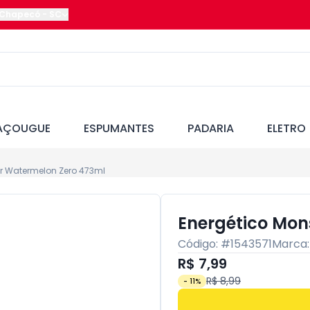
Chapecó
-
SC
AÇOUGUE
ESPUMANTES
PADARIA
ELETRO
er Watermelon Zero 473ml
Energético Mon
Código: #
1543571
Marca
R$ 7,99
R$ 8,99
-
11
%