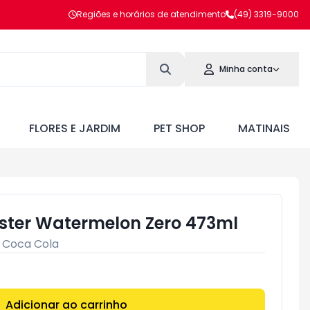
Regiões e horários de atendimento
(49) 3319-9000
Minha conta
FLORES E JARDIM
PET SHOP
MATINAIS
ster Watermelon Zero 473ml
:
Coca Cola
Adicionar ao carrinho
Subtotal:
R$ 0,00