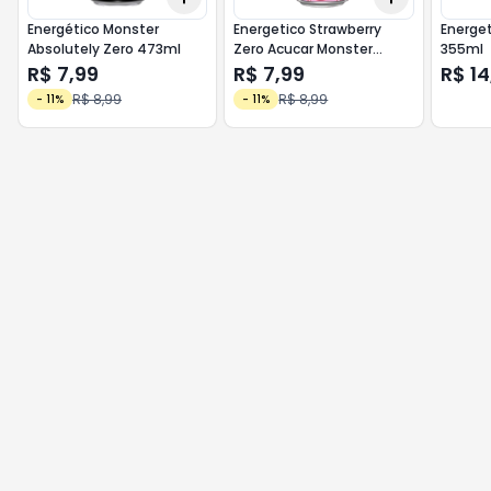
Energético Monster
Energetico Strawberry
Energet
Absolutely Zero 473ml
Zero Acucar Monster
355ml
473ml
R$ 7,99
R$ 7,99
R$ 14
R$ 8,99
R$ 8,99
-
11
%
-
11
%