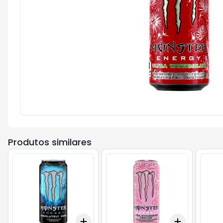
Produtos similares
Add
Add
+
3
+
5
+
10
+
3
+
5
+