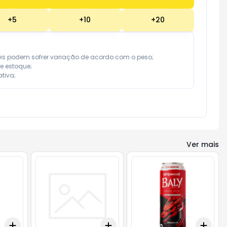
+
5
+
10
+
20
eis podem sofrer variação de acordo com o peso;

e estoque;

tiva;
Ver mais
Add
Add
Add
+
3
+
5
+
10
+
3
+
5
+
10
+
3