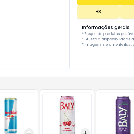
+
3
Informações gerais
* Preços de produtos pesáv
* Sujeito à disponibilidade d
* Imagem meramente ilustra
Add
Add
10
+
3
+
5
+
10
+
3
+
5
+
10