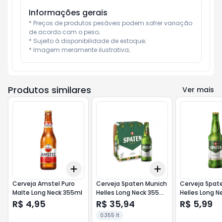
Informações gerais
* Preços de produtos pesáveis podem sofrer variação 
de acordo com o peso;

* Sujeito à disponibilidade de estoque;

* Imagem meramente ilustrativa;
Produtos similares
Ver mais
Add
Add
+
3
+
5
+
10
+
3
+
5
+
10
Cerveja Amstel Puro
Cerveja Spaten Munich
Cerveja Spat
Malte Long Neck 355ml
Helles Long Neck 355ml
Helles Long N
C/6
R$ 4,95
R$ 35,94
R$ 5,99
0.355 lt