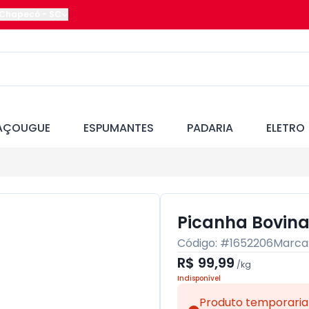
Chapecó
-
SC
AÇOUGUE
ESPUMANTES
PADARIA
ELETRO
Picanha Bovina 
Código: #
1652206
Marca
R$ 99,99
/
kg
Indisponível
Produto temporaria