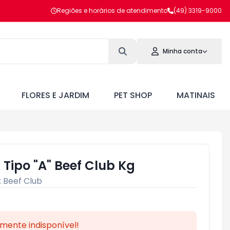
Regiões e horários de atendimento
(49) 3319-9000
Minha conta
FLORES E JARDIM
PET SHOP
MATINAIS
Tipo "A" Beef Club Kg
:
Beef Club
mente indisponível!