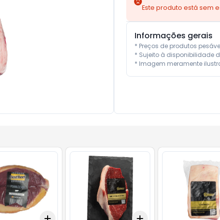
Este produto está sem 
Informações gerais
* Preços de produtos pesáv
* Sujeito à disponibilidade d
* Imagem meramente ilustra
Add
Add
kg
+
3
kg
+
5
kg
+
3.3
+
5.5
+
11