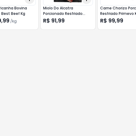
Picanha Bovina
Miolo Do Alcatra
Carne Chorizo Por
 Best Beef Kg
Porcionado Resfriado
Resfriado Primevo 
Primevo Kg
9,99
R$ 91,99
R$ 99,99
/
kg