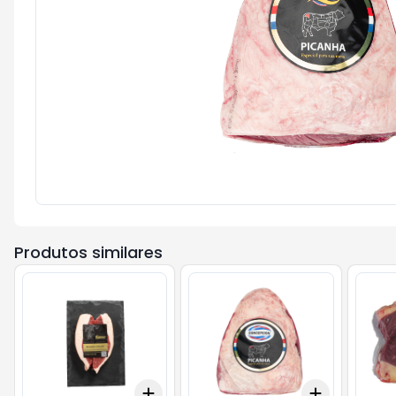
Produtos similares
Add
Add
+
3.3
+
5.5
+
11
+
3
kg
+
5