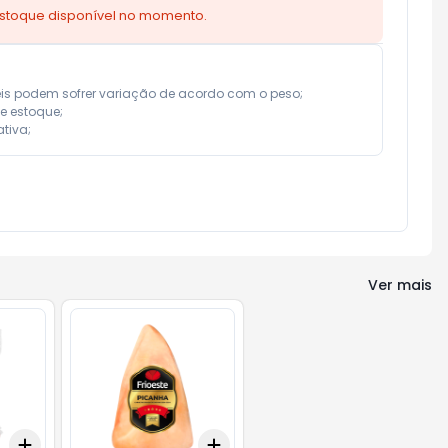
estoque disponível no momento.
eis podem sofrer variação de acordo com o peso;

e estoque;

tiva;
Ver mais
Add
Add
+
3.3
+
5.5
+
11
+
3
kg
+
5
kg