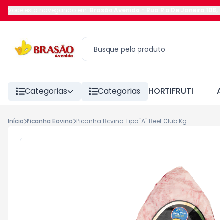
Você está navegando em:
Brasão Avenida
-
Rua Rio De Janeiro 108
,
Categorias
Categorias
HORTIFRUTI
Início
Picanha Bovino
Picanha Bovina Tipo "A" Beef Club Kg