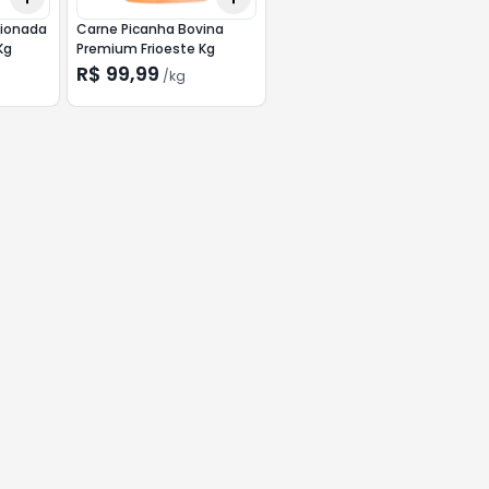
cionada
Carne Picanha Bovina
Kg
Premium Frioeste Kg
R$ 99,99
/
kg