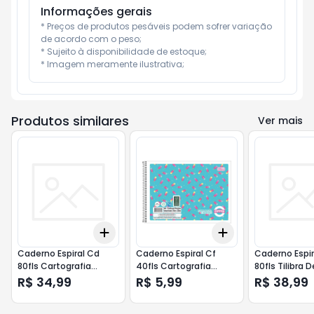
Informações gerais
* Preços de produtos pesáveis podem sofrer variação 
de acordo com o peso;

* Sujeito à disponibilidade de estoque;

* Imagem meramente ilustrativa;
Produtos similares
Ver mais
Add
Add
+
3
+
5
+
10
+
3
+
5
+
10
Caderno Espiral Cd
Caderno Espiral Cf
Caderno Espir
80fls Cartografia
40fls Cartografia
80fls Tilibra
Tilibra Wandinha
Tilibra Pepper
Slayer
R$ 34,99
R$ 5,99
R$ 38,99