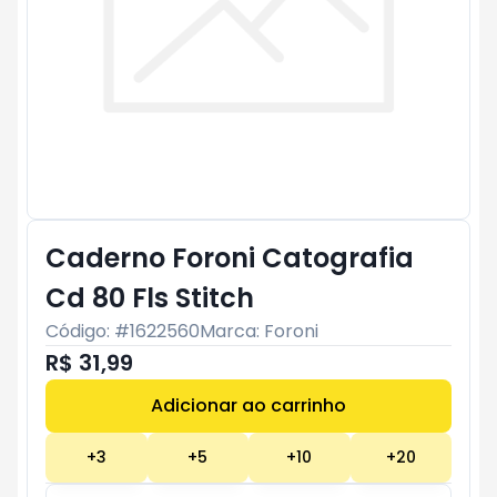
Caderno Foroni Catografia
Cd 80 Fls Stitch
Código: #
1622560
Marca:
Foroni
R$ 31,99
Adicionar ao carrinho
Subtotal:
R$ 0
+
3
+
5
+
10
+
20