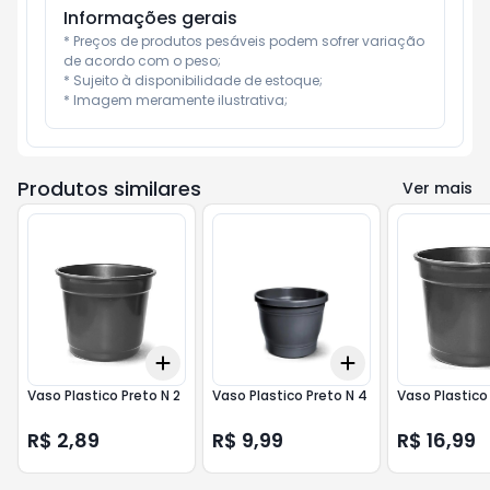
Informações gerais
* Preços de produtos pesáveis podem sofrer variação 
de acordo com o peso;

* Sujeito à disponibilidade de estoque;

* Imagem meramente ilustrativa;
Produtos similares
Ver mais
Add
Add
+
3
+
5
+
10
+
3
+
5
+
10
Vaso Plastico Preto N 2
Vaso Plastico Preto N 4
Vaso Plastico
R$ 2,89
R$ 9,99
R$ 16,99