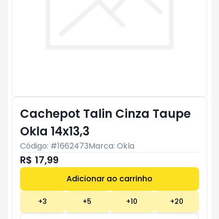
Cachepot Talin Cinza Taupe
Okla 14x13,3
Código: #
1662473
Marca:
Okla
R$ 17,99
Adicionar ao carrinho
Subtotal:
R$ 0
+
3
+
5
+
10
+
20