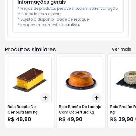
Informações gerais
* Preços de produtos pesáveis podem sofrer variação 
de acordo com o peso;

* Sujeito à disponibilidade de estoque;

* Imagem meramente ilustrativa;
Produtos similares
Ver mais
Add
Add
+
1.8
+
3
+
6
+
1.8
+
3
+
6
Bolo Brasão De
Bolo Brasão De Laranja
Bolo Brasão F
Cenoura Mini Kg
Com Cobertura Kg
Kg
R$ 49,90
R$ 49,90
R$ 39,90