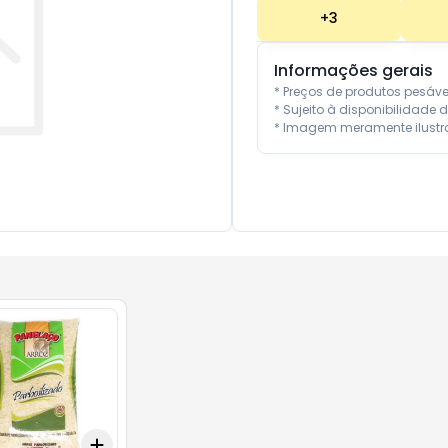
+
3
Informações gerais
* Preços de produtos pesáv
* Sujeito à disponibilidade d
* Imagem meramente ilustra
Add
10
+
3
+
5
+
10