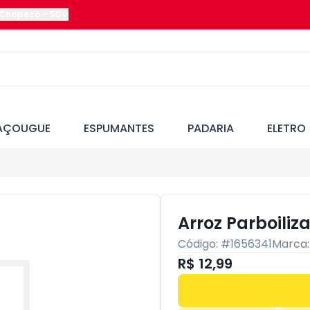
Chapecó
-
SC
AÇOUGUE
ESPUMANTES
PADARIA
ELETRO
Arroz Parboiliz
Código: #
1656341
Marca
R$ 12,99