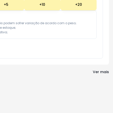
+
5
+
10
+
20
eis podem sofrer variação de acordo com o peso;

e estoque;

tiva;
Ver mais