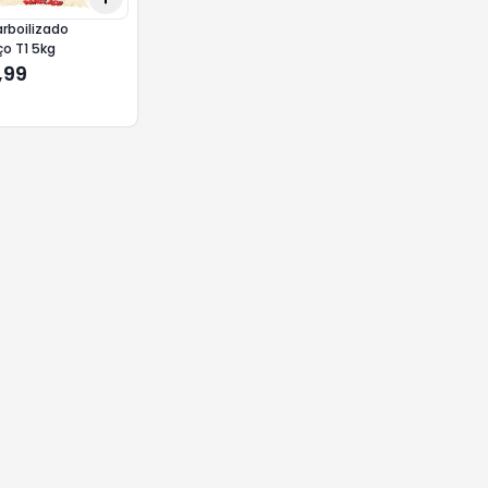
arboilizado
o T1 5kg
,99