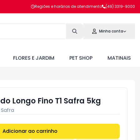
Regiões e horários de atendimento
(49) 3319-9000
Minha conta
FLORES E JARDIM
PET SHOP
MATINAIS
ado Longo Fino T1 Safra 5kg
:
Safra
Adicionar ao carrinho
Subtotal:
R$ 0,00