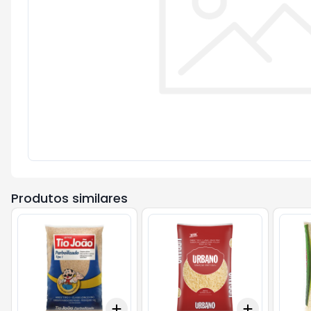
Produtos similares
Add
Add
+
3
+
5
+
10
+
3
+
5
+