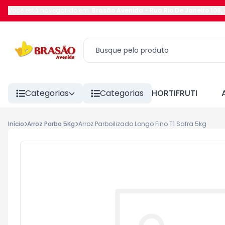
Você está navegando em:
Brasão Avenida
-
Rua Rio De Janeiro 108
,
Categorias
Categorias
HORTIFRUTI
Início
Arroz Parbo 5Kg
Arroz Parboilizado Longo Fino T1 Safra 5kg