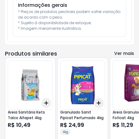
Informações gerais
* Preços de produtos pesáveis podem sofrer variação 
de acordo com o peso;

* Sujeito à disponibilidade de estoque;

* Imagem meramente ilustrativa;
Produtos similares
Ver mais
Add
Add
+
3
+
5
+
10
+
3
+
5
+
10
Areia Sanitária Kets
Granulado Sanit
Areia Granul
Talco Alfapet 4kg
Pipicat Perfumado 4kg
Foficat 4kg
R$ 10,49
R$ 24,99
R$ 11,29
4kg