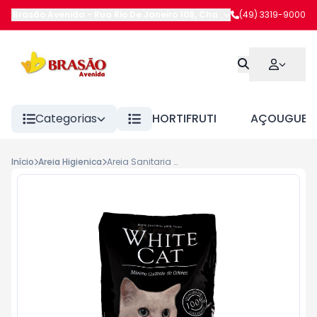
Brasão Avenida
-
Rua Rio De Janeiro 108
,
Chapecó
(49) 3319-9000
-
SC
Categorias
HORTIFRUTI
AÇOUGUE
Início
Areia Higienica
Areia Sanitaria White Cat 3,6kg