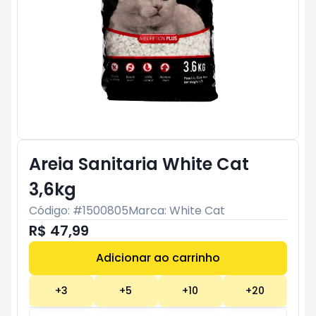
Areia Sanitaria White Cat
3,6kg
Código: #
1500805
Marca:
White Cat
R$ 47,99
Adicionar ao carrinho
Subtotal:
R$ 0
+
3
+
5
+
10
+
20