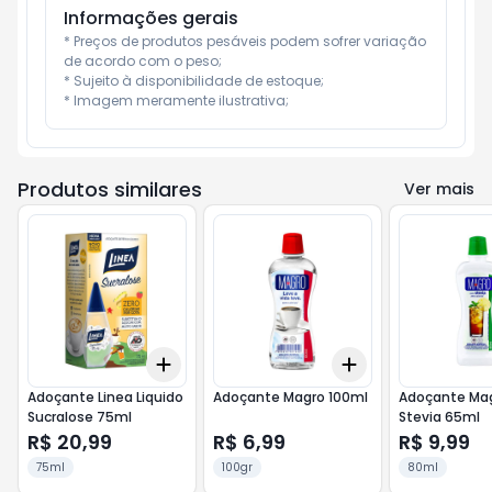
Informações gerais
* Preços de produtos pesáveis podem sofrer variação 
de acordo com o peso;

* Sujeito à disponibilidade de estoque;

* Imagem meramente ilustrativa;
Produtos similares
Ver mais
Add
Add
+
3
+
5
+
10
+
3
+
5
+
10
Adoçante Linea Liquido
Adoçante Magro 100ml
Adoçante Ma
Sucralose 75ml
Stevia 65ml
R$ 20,99
R$ 6,99
R$ 9,99
75ml
100gr
80ml