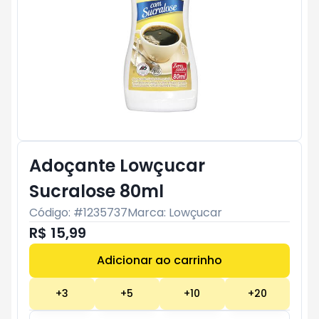
Adoçante Lowçucar
Sucralose 80ml
Código: #
1235737
Marca:
Lowçucar
R$ 15,99
Adicionar ao carrinho
Subtotal:
R$ 0
+
3
+
5
+
10
+
20