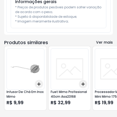
Informações gerais
* Preços de produtos pesáveis podem sofrer variação 
de acordo com o peso;

* Sujeito à disponibilidade de estoque;

* Imagem meramente ilustrativa;
Produtos similares
Ver mais
Add
Add
+
3
+
5
+
10
+
3
+
5
+
10
Infusor De Chá Em Inox
Fuet Mimo Profissional
Processador 
Mimo
40cm Asa23168
Mini Mimo 17
R$ 9,99
R$ 32,99
R$ 19,99