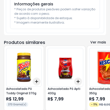
Informações gerais
* Preços de produtos pesáveis podem sofrer variação 
de acordo com o peso;

* Sujeito à disponibilidade de estoque;

* Imagem meramente ilustrativa;
Produtos similares
Ver mais
Add
Add
+
3
+
5
+
10
+
3
+
5
+
10
Achocolatado Pó
Achocolatado Pó Apti
Achocolatad
Toddy Original 370g
400g
350g
R$ 12,99
R$ 7,99
R$ 7,99
R$ 8,9
370 Grama(s)
-
11
%