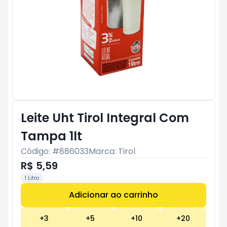
Leite Uht Tirol Integral Com
Tampa 1lt
Código: #
886033
Marca:
Tirol
R$ 5,59
1 Litro
Adicionar ao carrinho
Subtotal:
R$ 0
+
3
+
5
+
10
+
20