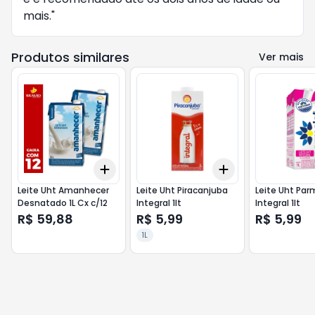
mais."
Produtos similares
Ver mais
Add
Add
+
3
+
5
+
10
+
3
+
5
+
10
Leite Uht Amanhecer
Leite Uht Piracanjuba
Leite Uht Par
Desnatado 1L Cx c/12
Integral 1lt
Integral 1lt
R$ 59,88
R$ 5,99
R$ 5,99
1L