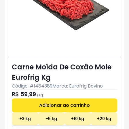
Carne Moída De Coxão Mole
Eurofrig Kg
Código: #
1484389
Marca:
Eurofrig Bovino
R$ 59,99
/
kg
Adicionar ao carrinho
Subtotal:
R$ 0
+
3
kg
+
5
kg
+
10
kg
+
20
kg