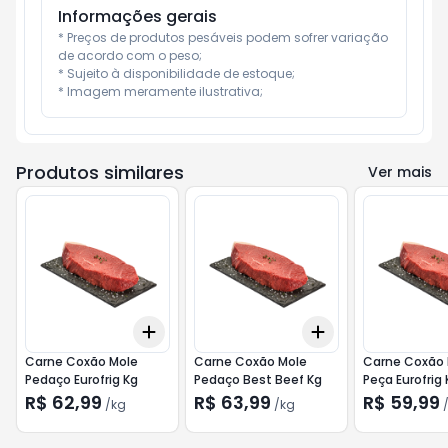
Informações gerais
* Preços de produtos pesáveis podem sofrer variação 
de acordo com o peso;

* Sujeito à disponibilidade de estoque;

* Imagem meramente ilustrativa;
Produtos similares
Ver mais
Add
Add
+
3
kg
+
5
kg
+
3
kg
+
5
kg
Carne Coxão Mole
Carne Coxão Mole
Carne Coxão 
Pedaço Eurofrig Kg
Pedaço Best Beef Kg
Peça Eurofrig 
R$ 62,99
R$ 63,99
R$ 59,99
/
kg
/
kg