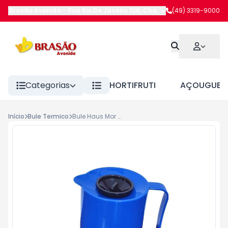
Brasão Avenida
-
Rua Rio De Janeiro 108
,
Chapecó
(49) 3319-9000
-
SC
Categorias
HORTIFRUTI
AÇOUGUE
Início
Bule Termico
Bule Haus Mor Azul 1lt