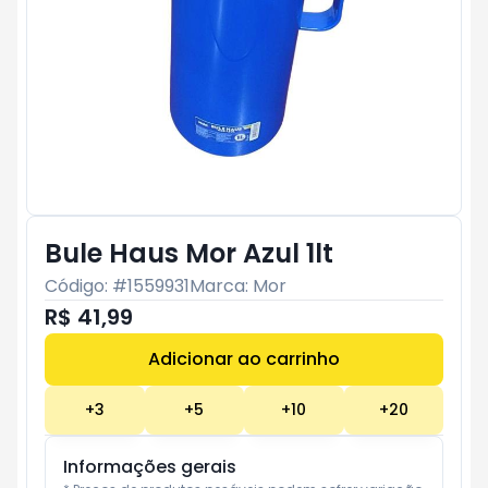
Bule Haus Mor Azul 1lt
Código: #
1559931
Marca:
Mor
R$ 41,99
Adicionar ao carrinho
Subtotal:
R$ 0
+
3
+
5
+
10
+
20
Informações gerais