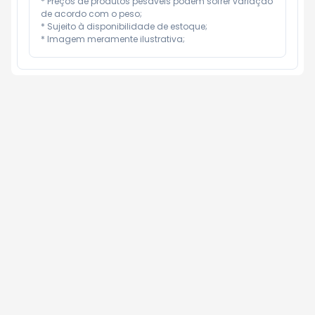
* Preços de produtos pesáveis podem sofrer variação 
de acordo com o peso;

* Sujeito à disponibilidade de estoque;

* Imagem meramente ilustrativa;