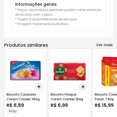
Informações gerais
* Preços de produtos pesáveis podem sofrer variação 
de acordo com o peso;

* Sujeito à disponibilidade de estoque;

* Imagem meramente ilustrativa;
Produtos similares
Ver mais
Add
Add
+
3
+
5
+
10
+
3
+
5
+
10
Biscoito Casaredo
Biscoito Piraque
Biscoito Cre
Cream Cracker 350g
Cream Cracker 184g
Parati 740g
R$ 6,89
R$ 6,99
R$ 15,99
400gr