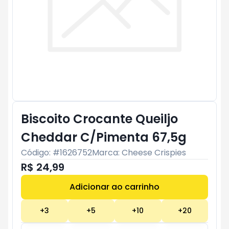
Biscoito Crocante Queiljo
Cheddar C/Pimenta 67,5g
Código: #
1626752
Marca:
Cheese Crispies
R$ 24,99
Adicionar ao carrinho
Subtotal:
R$ 0
+
3
+
5
+
10
+
20