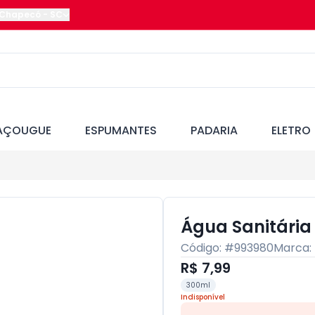
Chapecó
-
SC
AÇOUGUE
ESPUMANTES
PADARIA
ELETRO
Água Sanitária
Código: #
993980
Marca:
R$ 7,99
300ml
Indisponível