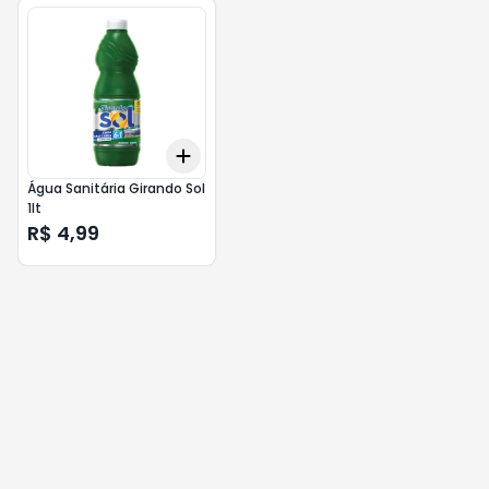
Add
+
3
+
5
+
10
Água Sanitária Girando Sol
1lt
R$ 4,99