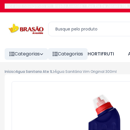
Você está navegando em:
Brasão Avenida
-
Rua Rio De Janeiro 108
,
Categorias
Categorias
HORTIFRUTI
Início
Agua Sanitaria Ate 1L
Água Sanitária Vim Original 300ml