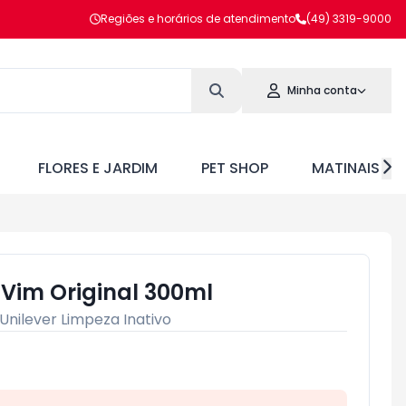
Regiões e horários de atendimento
(49) 3319-9000
Minha conta
FLORES E JARDIM
PET SHOP
MATINAIS
 Vim Original 300ml
Unilever Limpeza Inativo