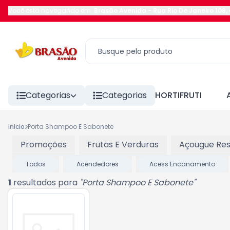
Você está navegando em:
Brasão Avenida
-
Rua Rio De Janeiro 108
,
Categorias
Categorias
HORTIFRUTI
Início
Porta Shampoo E Sabonete
Promoções
Frutas E Verduras
Açougue Res
Todos
Acendedores
Acess Encanamento
1
resultados para
"
Porta Shampoo E Sabonete
"