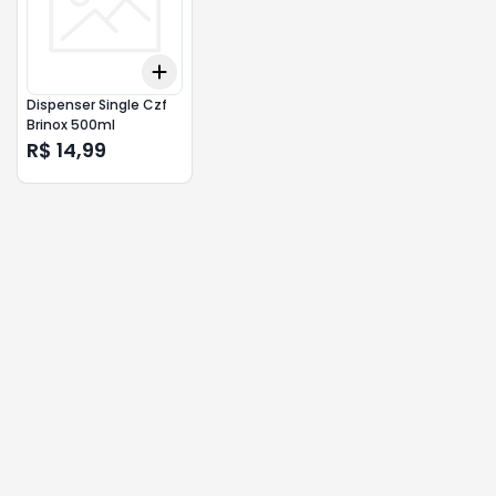
Add
+
3
+
5
+
10
Dispenser Single Czf
Brinox 500ml
R$ 14,99