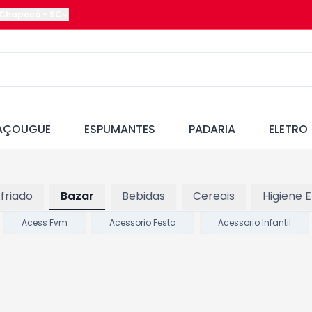
Chapecó
-
SC
AÇOUGUE
ESPUMANTES
PADARIA
ELETRO
friado
Bazar
Bebidas
Cereais
Higiene 
Acess Fvm
Acessorio Festa
Acessorio Infantil