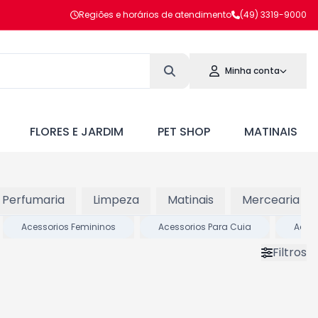
Regiões e horários de atendimento
(49) 3319-9000
Minha conta
FLORES E JARDIM
PET SHOP
MATINAIS
E Perfumaria
Limpeza
Matinais
Mercearia Sa
Acessorios Femininos
Acessorios Para Cuia
Acess
Filtros